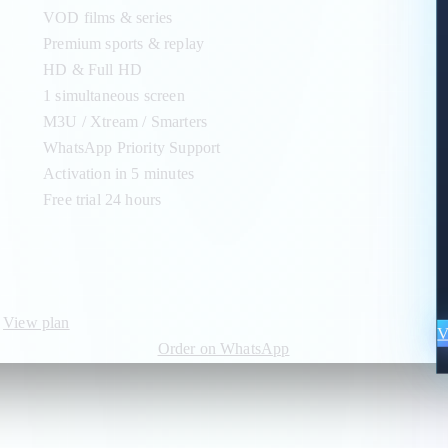
VOD films & series
Premium sports & replay
HD & Full HD
1 simultaneous screen
M3U / Xtream / Smarters
WhatsApp Priority Support
Activation in 5 minutes
Free trial 24 hours
View plan
V
Order on WhatsApp