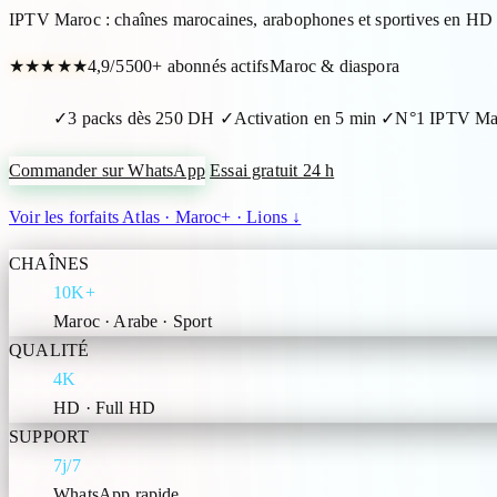
IPTV Maroc : chaînes marocaines, arabophones et sportives en HD 
★
★
★
★
★
4,9/5
500+ abonnés actifs
Maroc & diaspora
✓
3 packs dès 250 DH
✓
Activation en 5 min
✓
N°1 IPTV Ma
Commander sur WhatsApp
Essai gratuit 24 h
Voir les forfaits Atlas · Maroc+ · Lions ↓
CHAÎNES
10K+
Maroc · Arabe · Sport
QUALITÉ
4K
HD · Full HD
SUPPORT
7j/7
WhatsApp rapide