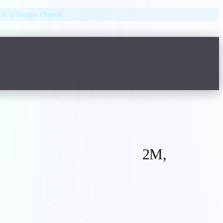
lon la langue choisie.
e HD & 4K.
2M,