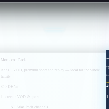
L
Morocco+ Pack
U
Atlas + VOD, premium sport and replay — ideal for the whole
m
family.
4
350 DH/an
1
1 screen · VOD & sport
All Atlas Pack channels