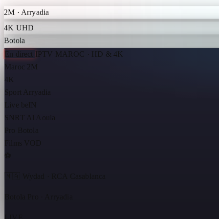
2M · Arryadia
4K UHD
Botola
En direct
IPTV MAROC · HD & 4K
Maroc
2M
4K
Sport
Arryadia
Live
beIN
SNRT
Al Aoula
Pro
Botola
Films
VOD
⚽
🇲🇦 Wydad · RCA Casablanca
Botola Pro · Arryadia
LIVE