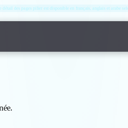
e détail des pages pilier est disponible en français, anglais et arabe se
Abonnement fiabl
née.