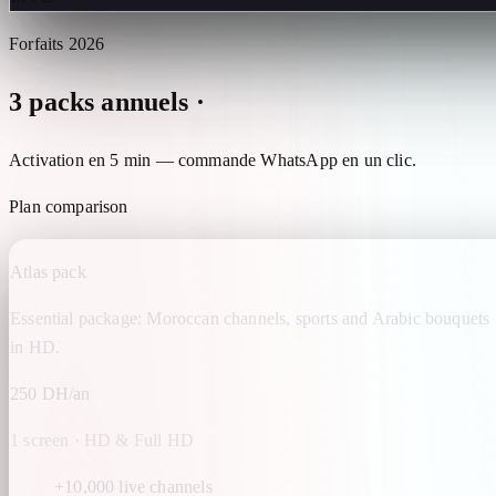
Forfaits 2026
3 packs annuels ·
Atlas · Maroc+ · Lions
Activation en 5 min — commande WhatsApp en un clic.
Plan comparison
Atlas pack
Essential package: Moroccan channels, sports and Arabic bouquets
in HD.
250 DH/an
1 screen · HD & Full HD
+10,000 live channels