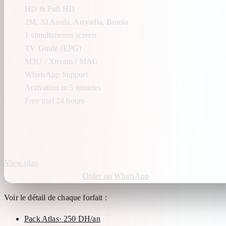
HD & Full HD
2M, Al Aoula, Arryadia, Botola
1 simultaneous screen
TV Guide (EPG)
M3U / Xtream / MAG
WhatsApp Support
Activation in 5 minutes
Free trial 24 hours
View plan
Order on WhatsApp
Voir le détail de chaque forfait :
Pack Atlas
· 250 DH/an