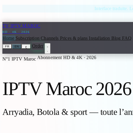
Skip to content
Interface traduite. L
TV
IPTV MAROC
HD · 4K · 2026
Home
Subscription
Channels
Prices & plans
Installation
Blog
FAQ
Order
FR
EN
ع
Abonnement HD & 4K · 2026
N°1 IPTV Maroc
IPTV Maroc 2026
Arryadia, Botola & sport — toute l’an