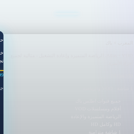
حز
المغرب + باك
Atlas + VOD، الرياضة المتميزة وإعادة التشغيل - مثالية لجميع
تج
أفراد الأسرة.
DH/an
350 DH/an
جهاز
1 شاشة · VOD والرياضة
جميع قنوات اطلس باك
أفلام ومسلسلات VOD
الرياضة المتميزة والإعادة
HD وكامل HD
1 شاشة متزامنة