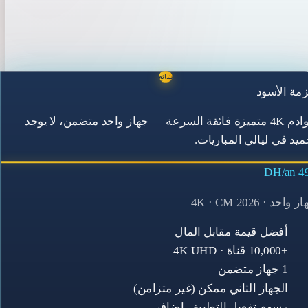
شائع
مة الأسود
خوادم 4K متميزة فائقة السرعة — جهاز واحد متضمن، لا يوجد
ميد في ليالي المباريات.
499 
 واحد · 4K · CM 2026
أفضل قيمة مقابل المال
+10,000 قناة · 4K UHD
1 جهاز متضمن
الجهاز الثاني ممكن (غير متزامن)
رسوم تفعيل التطبيق. إضافي