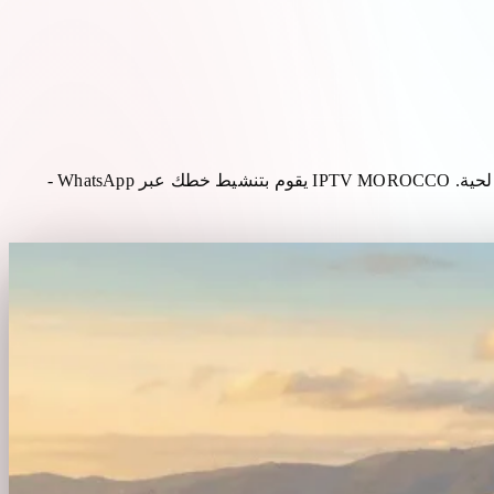
في طنجة أو تطوان أو أصيلة أو الفنيدق، يربط تلفزيون IPTV المنازل في المضيق ببقية المغرب وأوروبا: 2M، Arryadia، Botola والرياضة الحية. IPTV MOROCCO يقوم بتنشيط خطك عبر WhatsApp -