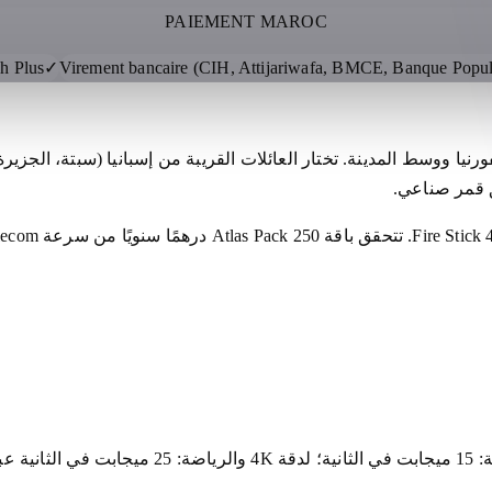
PAIEMENT MAROC
h Plus
✓
Virement bancaire (CIH, Attijariwafa, BMCE, Banque Popu
يا ووسط المدينة. تختار العائلات القريبة من إسبانيا (سبتة، الجزيرة