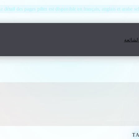
Le détail des pages pilier est disponible en français, anglais et arabe se
الشائعة