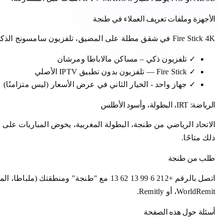
الأجهزة وملفات تعريف العملاء في طنجة
Fire Stick 4K في شقق مطلة على المضيق، تلفزيون سامسونج الذكي بملاباطا، جوال للسفر طنجة ↔ تطوان. تقدر الأسر ثنائية الجنسية الحزمة السنوية لمتابعة المغرب مباشرة من غرفة المعيشة.
✓
تلفزيون ذكي – مساكن مالاباطا ومرشان
✓
Fire Stick — تلفزيون بدون تطبيق IPTV الأصلي
✓
جهاز واحد - الخيار الثاني في عرض الأسعار (ليس متزامنًا)
الرياضة: IRT، البطولة، وأسود الأطلس
ذلك متاحًا.
طلب من طنجة
WorldRemit، أو Remitly.
أسئلة حول هذه الصفحة