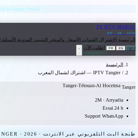
انتقل إلى المحتوى
lon la langue choisie.
TV
IPTV MAROC
HD · 4K · 2026
الرئيسية
الاشتراك
القنوات
الأسعار والمتجر
التثبيت
المدونة
الأسئلة 
اطلب الآن
ع
EN
FR
الرئيسية
/
IPTV Tangier — اشتراك لشمال المغرب
Tanger-Tétouan-Al Hoceïma
Tanger
2M · Arryadia
Essai 24 h
Support WhatsApp
طنجة البث التلفزيوني عبر الانترنت · TANGER · 2026