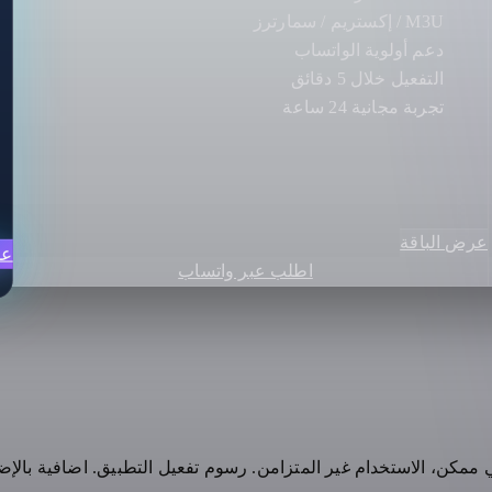
M3U / إكستريم / سمارترز
دعم أولوية الواتساب
التفعيل خلال 5 دقائق
تجربة مجانية 24 ساعة
عرض الباقة
عر
اطلب عبر واتساب
ني ممكن، الاستخدام غير المتزامن. رسوم تفعيل التطبيق. اضافية بالإض