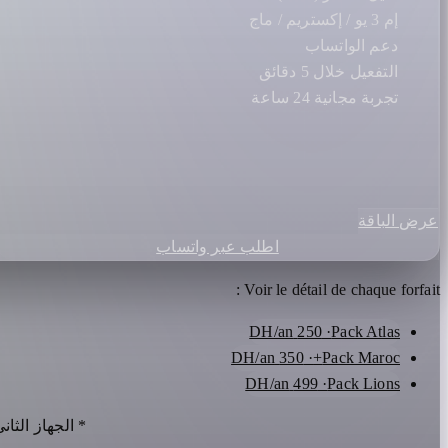
إم 3 يو / إكستريم / ماج
دعم الواتساب
التفعيل خلال 5 دقائق
تجربة مجانية 24 ساعة
عرض الباقة
اطلب عبر واتساب
Voir le détail de chaque forfait :
· 250 DH/an
Pack Atlas
· 350 DH/an
Pack Maroc+
· 499 DH/an
Pack Lions
* الجهاز الثا