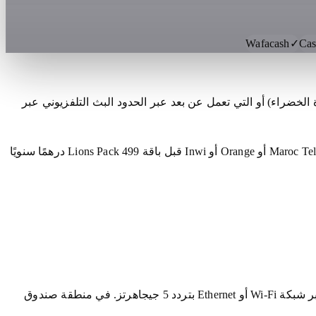
Wafacash
✓
Cas
 الخضراء) أو التي تعمل عن بعد عبر الحدود البث التلفزيوني عبر
طلب واتساب، التفعيل خلال 5 دقائق: Smarters على Smart TV أو Fire Stick 4K. تتحقق باقة Atlas Pack 250 درهمًا سنويًا من سرعة Maroc Telecom أو Orange أو Inwi قبل باقة Lions Pack 499 درهمًا سنويًا
تغطي ألياف FTTH الأحياء الساحلية والمساكن الجديدة. للدقة العالية: 15 ميجابت في الثانية؛ لدقة 4K والرياضة: 25 ميجابت في الثانية عبر شبكة Wi-Fi أو Ethernet بتردد 5 جيجاهرتز. في منطقة صندوق