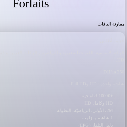
Forfaits
IPTV MAROC
مقارنة الباقات
حزمة أطلس
الباقة الأساسية: القنوات المغربية و الرياضية و الباقات العربية بدقة
HD.
250 DH/an
شاشة واحدة · HD وFull HD
+10000 قناة حية
HD وكامل HD
2M، الأولى، الرياضيّة، البطولة
1 شاشة متزامنة
دليل التلفاز (EPG)