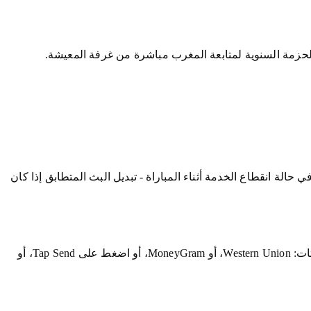
تحاد الرياضي من طنجة، البطولة المغربية، يخوض المباريات على قنوات SNRT: الرياضية، beIN حسب الشبكة. أولوية دعم WhatsApp في حالة انقطاع الخدمة أثناء المباراة - تبديل البث المتطابق إذا كان
اتصل بالرقم +212 6 99 13 62 13 مع "طنجة" ومنطقتك (ملباطا، المركز، إلخ) وجهازك. المغرب: تحويل بنكي، كاش بلس أو وفاكاش. الشتات: Western Union، أو MoneyGram، أو اضغط على Tap Send، أو