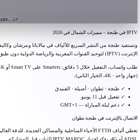
laire…)
✓
IPTV في طنجة – مميزات الشمال في 2026
وتستفيد طنجة من النشر السريع للألياف في مالاباتا ومرشان وكاليفورن
الإنترنت (IPTV) لتوحيد القنوات المغربية والرياضة الدولية دون طبق قمر صناعي.
(جهاز واحد · 4K، الخيار الثاني).
✓
طنجة · تطوان · أصيلة · الفنيدق
✓
تفعيل قبل 11 يونيو
✓
دعم ليلة المباراة — GMT+1
الاتصال بالإنترنت في طنجة تطوان
ADSL أو 4G، يؤكد اختبار IPTV MAROC الثبات قبل المشاركة.