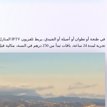
IPTV Tangier — اشتراك لشمال المغرب
تجربة لمدة 24 ساعة، باقات تبدأ من 250 درهم في السنة، مثالية قبل أمسيات مباريات الأندية الشمالية (الاتحاد الرياضي طنجة).