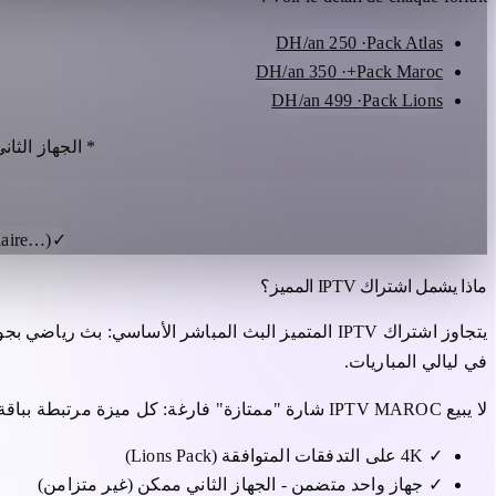
· 250 DH/an
Pack Atlas
· 350 DH/an
Pack Maroc+
· 499 DH/an
Pack Lions
* الجهاز الثا
laire…)
✓
ماذا يشمل اشتراك IPTV المميز؟
في ليالي المباريات.
لا يبيع IPTV MAROC شارة "ممتازة" فارغة: كل ميزة مرتبطة بباقة سنوية مسماة ومسعرة (Maroc+ أو Lions).
✓
4K على التدفقات المتوافقة (Lions Pack)
✓
جهاز واحد متضمن - الجهاز الثاني ممكن (غير متزامن)