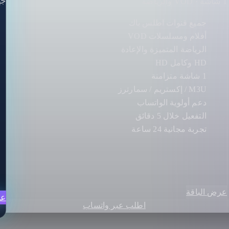
جهاز
1 شاشة · VOD والرياضة
جميع قنوات اطلس باك
أفلام ومسلسلات VOD
الرياضة المتميزة والإعادة
HD وكامل HD
1 شاشة متزامنة
M3U / إكستريم / سمارترز
دعم أولوية الواتساب
التفعيل خلال 5 دقائق
تجربة مجانية 24 ساعة
عرض الباقة
عر
اطلب عبر واتساب