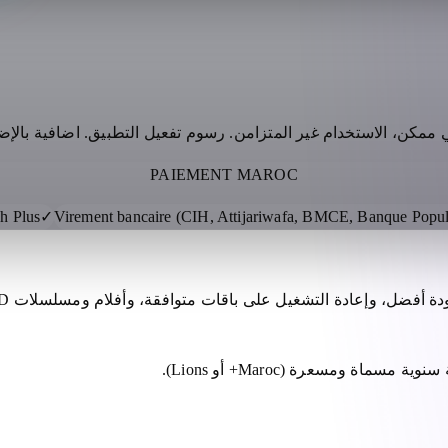
ني ممكن، الاستخدام غير المتزامن. رسوم تفعيل التطبيق. اضافية بالإض
PAIEMENT MAROC
h Plus
✓
Virement bancaire (CIH, Attijariwafa, BMCE, Banque Popu