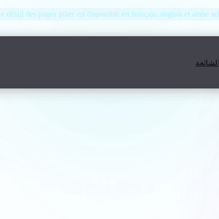
Le détail des pages pilier est disponible en français, anglais et arabe se
الشائعة