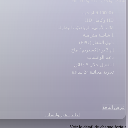
شاشة واحدة · HD وFull HD
+10000 قناة حية
HD وكامل HD
2M، الأولى، الرياضيّة، البطولة
1 شاشة متزامنة
دليل التلفاز (EPG)
إم 3 يو / إكستريم / ماج
دعم الواتساب
التفعيل خلال 5 دقائق
تجربة مجانية 24 ساعة
عرض الباقة
اطلب عبر واتساب
Voir le détail de chaque forfait :