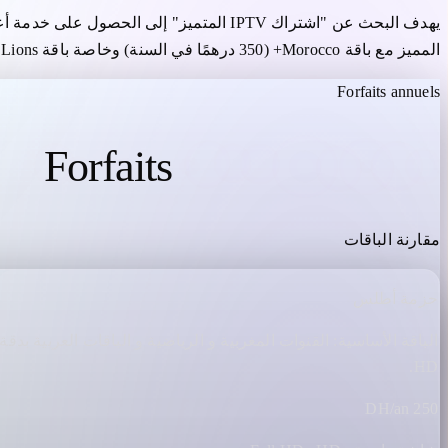
المميز مع باقة Morocco+ (350 درهمًا في السنة) وخاصة باقة Lions (499 درهمًا في السنة) – اختيار الأسر التي تتابع البطولة وكأس العالم وكأس العالم 2026.
Forfaits annuels
Forfaits
IPTV MAROC
مقارنة الباقات
حزمة أطلس
الباقة الأساسية: القنوات المغربية و الرياضية و الباقات العربية بدقة
HD.
250 DH/an