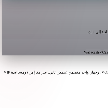
افة إلى ذلك.
Wafacash
✓
Cas
يتجاوز اشتراك IPTV المتميز البث المباشر الأساسي: بث رياضي بجودة أفضل، وإعادة التشغيل على باقات متوافقة، وأفلام ومسلسلات VOD، وجهاز واحد متضمن (ممكن ثاني، غير متزامن) ومساعدة VIP