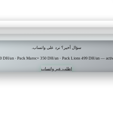
سؤال أخير؟ نرد على واتساب.
50 DH/an · Pack Maroc+ 350 DH/an · Pack Lions 499 DH/an — activa
اطلب عبر واتساب