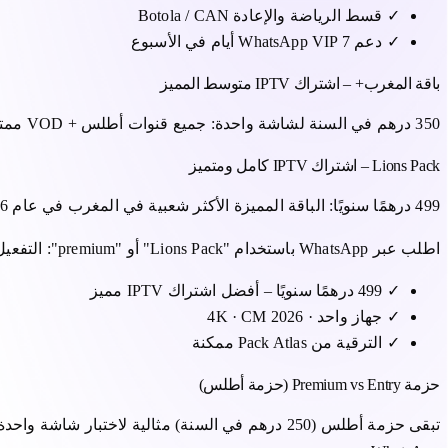
✓
قسط الرياضة والإعادة Botola / CAN
✓
دعم WhatsApp VIP 7 أيام في الأسبوع
باقة المغرب+ – اشتراك IPTV متوسط ​​المميز
350 درهم في السنة لشاشة واحدة: جميع قنوات أطلس + VOD ممتد + رياضة متميزة مع إعادة التشغيل. مثالي إذا كنت تريد اشتراك IPTV مميزًا دون الدفع مقابل الشاشة المزدوجة.
Lions Pack – اشتراك IPTV كامل ومتميز
499 درهمًا سنويًا: الباقة المميزة الأكثر شعبية في المغرب في عام 2026. جهاز واحد · 4K، دعم VIP وتذكير التجديد قبل انتهاء الصلاحية - تغطية CM 2026، البطولة والعائلة يوميًا (2M، Arryadia).
اطلب عبر WhatsApp باستخدام "Lions Pack" أو "premium": التفعيل خلال 5 دقائق، متضمنًا معرفات Xtream أو M3U.
✓
499 درهمًا سنويًا – أفضل اشتراك IPTV مميز
✓
جهاز واحد · 4K · CM 2026
✓
الترقية من Pack Atlas ممكنة
حزمة Premium vs Entry (حزمة أطلس)