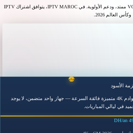
يهدف البحث عن "اشتراك IPTV المتميز" إلى الحصول على خدمة أعلى من مستوى الدخول: 4K، وشاشات متعددة، ورياضة متميزة، وVOD ممتد، ودعم الأولوية. في IPTV MAROC، يتوافق اشتراك IPTV
شائع
مة الأسود
خوادم 4K متميزة فائقة السرعة — جهاز واحد متضمن، لا يوجد
ميد في ليالي المباريات.
499 