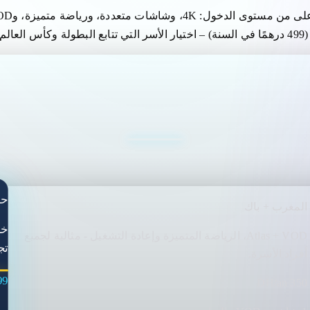
حز
المغرب + باك
Atlas + VOD، الرياضة المتميزة وإعادة التشغيل - مثالية لجميع
تج
أفراد الأسرة.
DH/an
350 DH/an