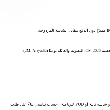
تبقى حزمة أطلس (250 درهم في السنة) مثالية لاختبار شاشة واحدة عالية الدقة. قم بالترقية إلى اشتراك IPTV المميز إذا كنت تريد 4K أو شاشة ثانية أو VOD للرياضة - حساب تناسبي بناءً على طلب