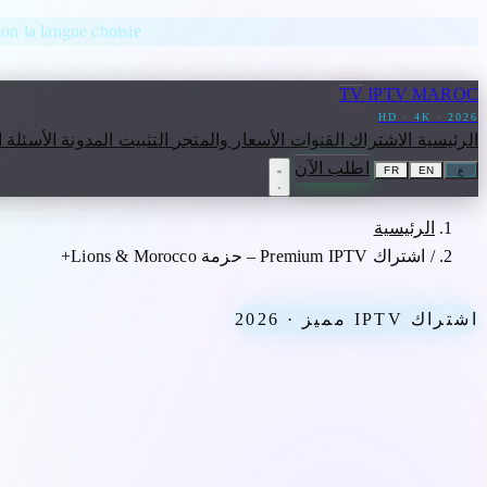
انتقل إلى المحتوى
lon la langue choisie.
TV
IPTV MAROC
HD · 4K · 2026
الرئيسية
الاشتراك
القنوات
الأسعار والمتجر
التثبيت
المدونة
الأسئلة 
اطلب الآن
ع
EN
FR
الرئيسية
/
اشتراك Premium IPTV – حزمة Lions & Morocco+
اشتراك IPTV مميز · 2026
اشتراك Premium IPTV – حزمة Lions & Morocco+