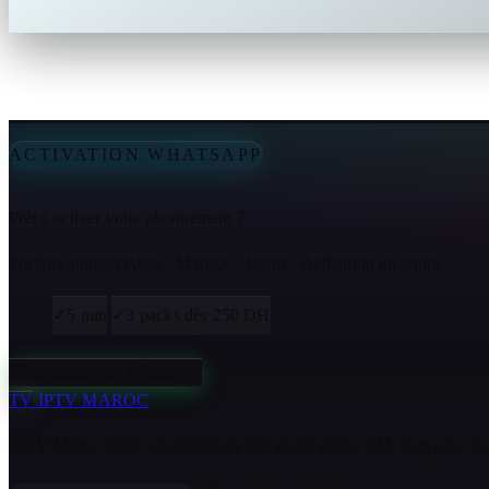
ACTIVATION WHATSAPP
Prêt à activer votre abonnement ?
Forfaits annuels Atlas · Maroc+ · Lions · Activation en 5 min
✓
5 min
✓
3 packs dès 250 DH
Commander sur WhatsApp
TV
IPTV MAROC
IPTV Maroc 2026 : abonnement HD & 4K fiable. 2M, Arryadia, Bot