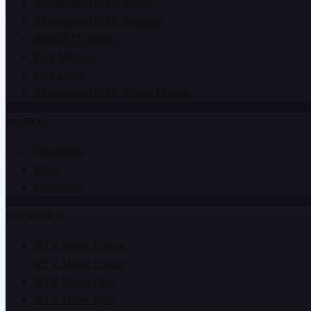
Abonnement IPTV Maroc
Abonnement IPTV premium
Atlas IPTV Maroc
Pack Maroc+
Pack Lions
Abonnement IPTV Maroc 12 mois
MAROC
Casablanca
Rabat
Marrakech
DIASPORA
IPTV Maroc Europe
IPTV Maroc France
IPTV Maroc Paris
IPTV Maroc Lyon