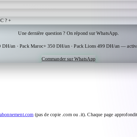
OC ?
+
Une dernière question ? On répond sur WhatsApp.
0 DH/an · Pack Maroc+ 350 DH/an · Pack Lions 499 DH/an — activa
Commander sur WhatsApp
-abonnement.com
(pas de copie .com ou .it). Chaque page approfondit