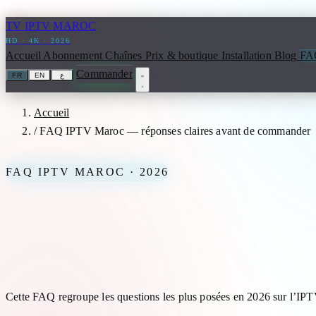
Aller au contenu
TV
IPTV MAROC
HD · 4K · 2026
Accueil
Abonnement
Chaînes
Prix & boutique
Installation
Blog
FA
Commander
FR
EN
ع
Accueil
/
FAQ IPTV Maroc — réponses claires avant de commander
FAQ IPTV MAROC · 2026
FAQ IPTV Maroc — réponse
Cette FAQ regroupe les questions les plus posées en 2026 sur l’IP