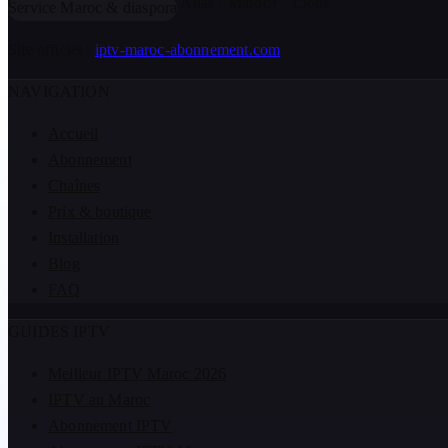
Atlas · Maroc+ · Lions
Service Maroc & diaspora
Site officiel :
iptv-maroc-abonnement.com
NAVIGATION
Accueil
Abonnement
Chaînes
Prix & boutique
Installation
Blog
FAQ
GUIDES IPTV
Meilleur IPTV Maroc 2026
IPTV au Maroc
Abonnement IPTV