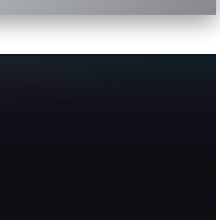
· Pack Lions 499 DH/an. Essai 24 h · WhatsApp 7j/7.