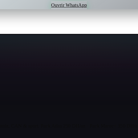
Ouvrir WhatsApp
ola, CAN & sport. Pack Atlas 250 DH/an · Pack Maroc+ 350 DH/an 