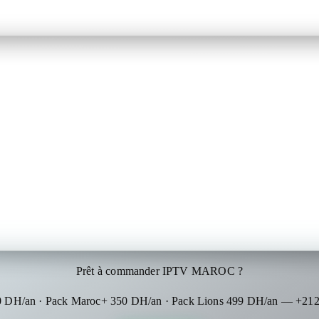
Prêt à commander IPTV MAROC ?
0 DH/an · Pack Maroc+ 350 DH/an · Pack Lions 499 DH/an — +212