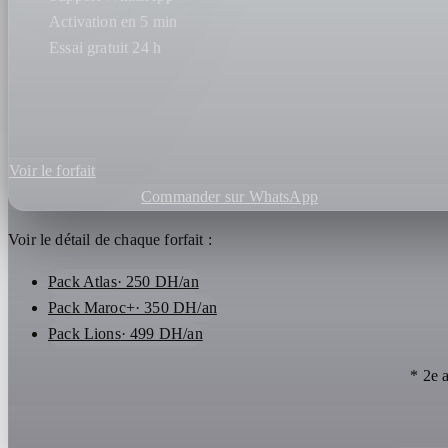
Activation en 5 min
Essai gratuit 24 h
Voir le forfait
Commander sur WhatsApp
Voir le détail de chaque forfait :
Pack Atlas
· 250 DH/an
Pack Maroc+
· 350 DH/an
Pack Lions
· 499 DH/an
* 2e 