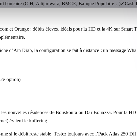
nt bancaire (CIH, Attijariwafa, BMCE, Banque Populaire…)
✓
Cash 
com et Orange : débits élevés, idéals pour la HD et la 4K sur Smart
pplémentaire.
he d’Ain Diab, la configuration se fait à distance : un message Whats
2e option)
et les nouvelles résidences de Bouskoura ou Dar Bouazza. Pour la HD
et) évitent le buffering.
onne si le débit reste stable. Testez toujours avec l’Pack Atlas 250