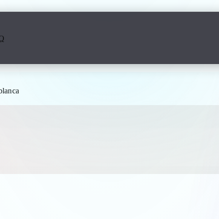
Q
blanca