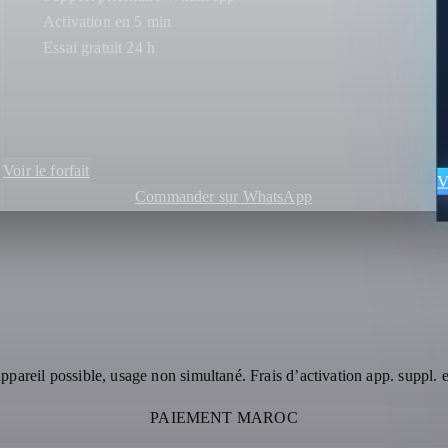
Activation en 5 min
Essai gratuit 24 h
Voir le forfait
V
Commander sur WhatsApp
appareil possible, usage non simultané. Frais d’activation app. suppl. e
PAIEMENT MAROC