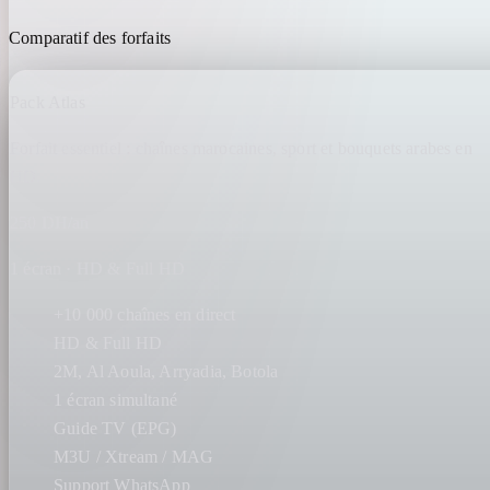
Comparatif des forfaits
Pack Atlas
Forfait essentiel : chaînes marocaines, sport et bouquets arabes en
HD.
250 DH/an
1 écran · HD & Full HD
+10 000 chaînes en direct
HD & Full HD
2M, Al Aoula, Arryadia, Botola
1 écran simultané
Guide TV (EPG)
M3U / Xtream / MAG
Support WhatsApp