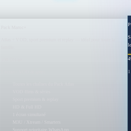
P
Pack Maroc+
S
Atlas + VOD, sport premium et replay — idéal pour toute la
l
famille.
4
350 DH/an
1
1 écran · VOD & sport
Toutes les chaînes du Pack Atlas
VOD films & séries
Sport premium & replay
HD & Full HD
1 écran simultané
M3U / Xtream / Smarters
Support prioritaire WhatsApp