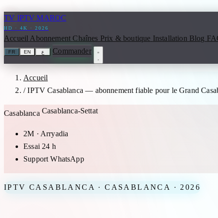
Aller au contenu
TV
IPTV MAROC
HD · 4K · 2026
Accueil
Abonnement
Chaînes
Prix & boutique
Installation
Blog
FA
Commander
FR
EN
ع
Accueil
/
IPTV Casablanca — abonnement fiable pour le Grand Casa
Casablanca-Settat
Casablanca
2M · Arryadia
Essai 24 h
Support WhatsApp
IPTV CASABLANCA · CASABLANCA · 2026