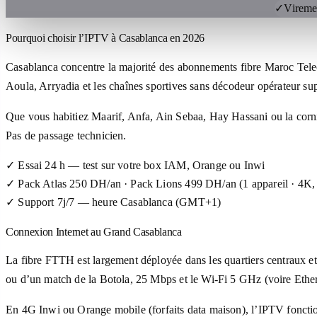
✓
Vireme
Pourquoi choisir l’IPTV à Casablanca en 2026
Casablanca concentre la majorité des abonnements fibre Maroc Tele
Aoula, Arryadia et les chaînes sportives sans décodeur opérateur su
Que vous habitiez Maarif, Anfa, Ain Sebaa, Hay Hassani ou la cornic
Pas de passage technicien.
✓
Essai 24 h — test sur votre box IAM, Orange ou Inwi
✓
Pack Atlas 250 DH/an · Pack Lions 499 DH/an (1 appareil · 4K, 
✓
Support 7j/7 — heure Casablanca (GMT+1)
Connexion Internet au Grand Casablanca
La fibre FTTH est largement déployée dans les quartiers centraux 
ou d’un match de la Botola, 25 Mbps et le Wi-Fi 5 GHz (voire Ethern
En 4G Inwi ou Orange mobile (forfaits data maison), l’IPTV foncti