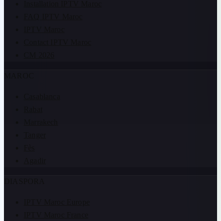
Installation IPTV Maroc
FAQ IPTV Maroc
IPTV Maroc
Contact IPTV Maroc
CM 2026
MAROC
Casablanca
Rabat
Marrakech
Tanger
Fès
Agadir
DIASPORA
IPTV Maroc Europe
IPTV Maroc France