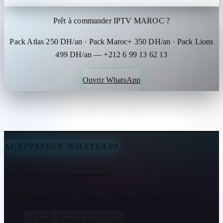
Prêt à commander IPTV MAROC ?
Pack Atlas 250 DH/an · Pack Maroc+ 350 DH/an · Pack Lions
499 DH/an — +212 6 99 13 62 13
Ouvrir WhatsApp
ACTIVATION WHATSAPP
Prêt à activer votre abonnement ?
Forfaits annuels Atlas · Maroc+ · Lions · Activation en 5 min
✓
5 min
✓
3 packs dès 250 DH