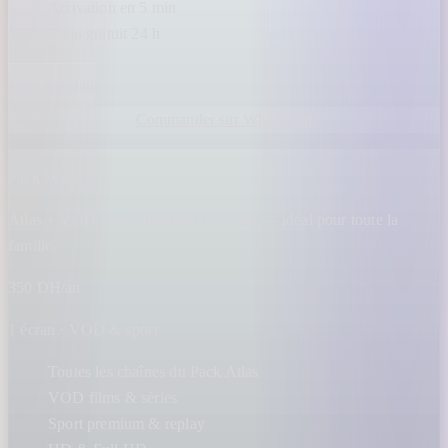
Activation en 5 min
Essai gratuit 24 h
Voir le forfait
Commander sur WhatsApp
Pack Maroc+
Atlas + VOD, sport premium et replay — idéal pour toute la
famille.
350 DH/an
1 écran · VOD & sport
Toutes les chaînes du Pack Atlas
VOD films & séries
Sport premium & replay