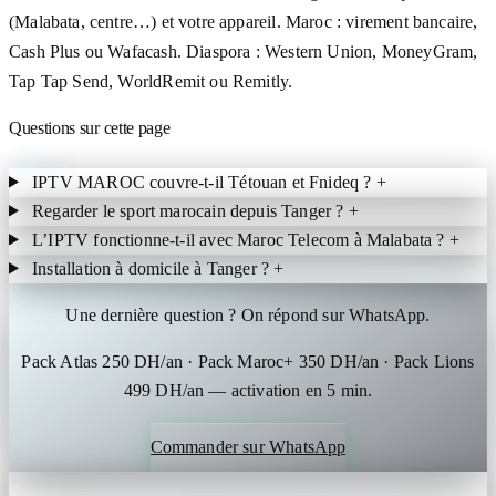
(Malabata, centre…) et votre appareil. Maroc : virement bancaire,
Cash Plus ou Wafacash. Diaspora : Western Union, MoneyGram,
Tap Tap Send, WorldRemit ou Remitly.
Questions sur cette page
IPTV MAROC couvre-t-il Tétouan et Fnideq ?
+
Regarder le sport marocain depuis Tanger ?
+
L’IPTV fonctionne-t-il avec Maroc Telecom à Malabata ?
+
Installation à domicile à Tanger ?
+
Une dernière question ? On répond sur WhatsApp.
Pack Atlas 250 DH/an · Pack Maroc+ 350 DH/an · Pack Lions
499 DH/an — activation en 5 min.
Commander sur WhatsApp