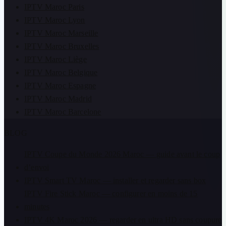
IPTV Maroc Paris
IPTV Maroc Lyon
IPTV Maroc Marseille
IPTV Maroc Bruxelles
IPTV Maroc Liège
IPTV Maroc Belgique
IPTV Maroc Espagne
IPTV Maroc Madrid
IPTV Maroc Barcelone
BLOG
IPTV Coupe du Monde 2026 Maroc — guide avant le coup
d’envoi
IPTV Smart TV Maroc — installer et regarder sans box
IPTV Fire Stick Maroc — configurer en moins de 15
minutes
IPTV 4K Maroc 2026 — regarder en ultra HD sans coupure