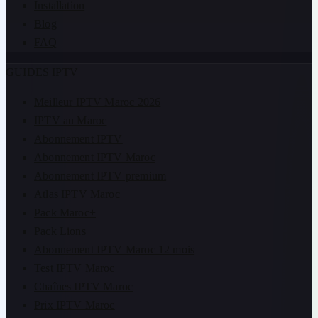
Installation
Blog
FAQ
GUIDES IPTV
Meilleur IPTV Maroc 2026
IPTV au Maroc
Abonnement IPTV
Abonnement IPTV Maroc
Abonnement IPTV premium
Atlas IPTV Maroc
Pack Maroc+
Pack Lions
Abonnement IPTV Maroc 12 mois
Test IPTV Maroc
Chaînes IPTV Maroc
Prix IPTV Maroc