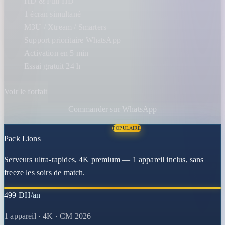
HD & Full HD
1 écran simultané
M3U / Xtream / Smarters
Support prioritaire WhatsApp
Activation en 5 min
Essai gratuit 24 h
Voir le forfait
Commander sur WhatsApp
POPULAIRE
Pack Lions
Serveurs ultra-rapides, 4K premium — 1 appareil inclus, sans
freeze les soirs de match.
499 DH/an
1 appareil · 4K · CM 2026