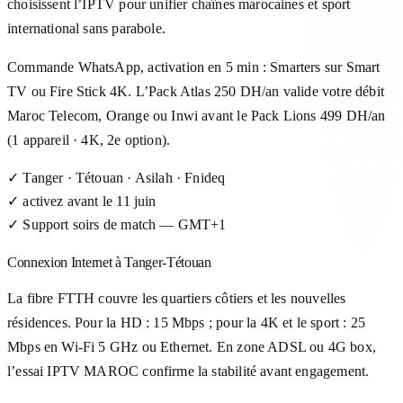
choisissent l’IPTV pour unifier chaînes marocaines et sport
international sans parabole.
Commande WhatsApp, activation en 5 min : Smarters sur Smart
TV ou Fire Stick 4K. L’Pack Atlas 250 DH/an valide votre débit
Maroc Telecom, Orange ou Inwi avant le Pack Lions 499 DH/an
(1 appareil · 4K, 2e option).
✓
Tanger · Tétouan · Asilah · Fnideq
✓
activez avant le 11 juin
✓
Support soirs de match — GMT+1
Connexion Internet à Tanger-Tétouan
La fibre FTTH couvre les quartiers côtiers et les nouvelles
résidences. Pour la HD : 15 Mbps ; pour la 4K et le sport : 25
Mbps en Wi-Fi 5 GHz ou Ethernet. En zone ADSL ou 4G box,
l’essai IPTV MAROC confirme la stabilité avant engagement.