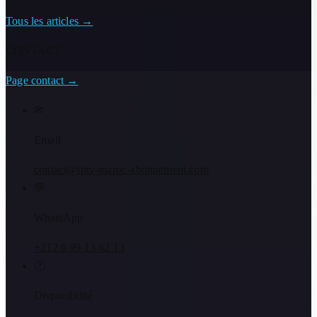
Tous les articles
→
CONTACT
Page contact
→
✉
Email
contact@iptv-maroc-abonnement.com
💬
WhatsApp
+212 6 99 13 62 13
🕐
Disponibilité