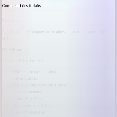
Comparatif des forfaits
Pack Atlas
Forfait essentiel : chaînes marocaines, sport et bouquets arabes en
HD.
250 DH/an
1 écran · HD & Full HD
+10 000 chaînes en direct
HD & Full HD
2M, Al Aoula, Arryadia, Botola
1 écran simultané
Guide TV (EPG)
M3U / Xtream / MAG
Support WhatsApp