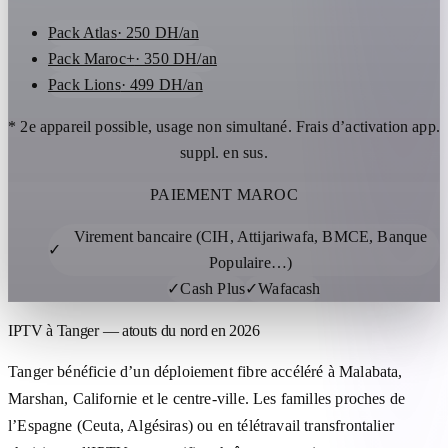
Pack Atlas
· 250 DH/an
Pack Maroc+
· 350 DH/an
Pack Lions
· 499 DH/an
* 2e appareil possible, usage non simultané. Frais d’activation app.
suppl. en sus.
PAIEMENT MAROC
Virement bancaire (CIH, Attijariwafa, BMCE, Banque
✓
Populaire…)
✓
Cash Plus
✓
Wafacash
IPTV à Tanger — atouts du nord en 2026
Tanger bénéficie d’un déploiement fibre accéléré à Malabata,
Marshan, Californie et le centre-ville. Les familles proches de
l’Espagne (Ceuta, Algésiras) ou en télétravail transfrontalier