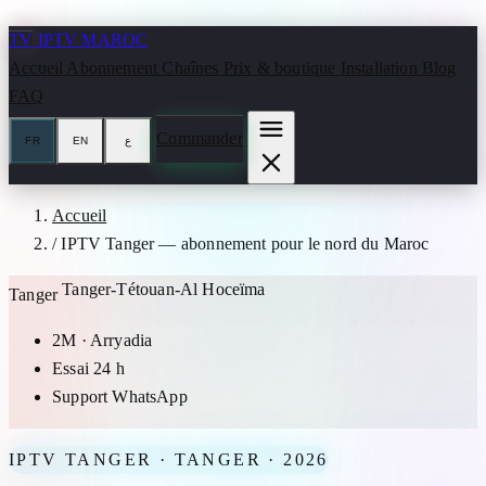
Aller au contenu
TV
IPTV MAROC
Accueil
Abonnement
Chaînes
Prix & boutique
Installation
Blog
FAQ
Commander
FR
EN
ع
Accueil
/
IPTV Tanger — abonnement pour le nord du Maroc
Tanger-Tétouan-Al Hoceïma
Tanger
2M · Arryadia
Essai 24 h
Support WhatsApp
IPTV TANGER · TANGER · 2026