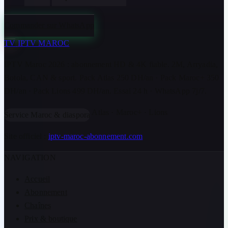
Commander sur WhatsApp
TV
IPTV MAROC
IPTV Maroc 2026 : abonnement HD & 4K fiable. 2M, Arryadia,
Botola, CAN & sport. Pack Atlas 250 DH/an · Pack Maroc+ 350
DH/an · Pack Lions 499 DH/an. Essai 24 h · WhatsApp 7j/7.
Atlas · Maroc+ · Lions
Service Maroc & diaspora
Site officiel :
iptv-maroc-abonnement.com
NAVIGATION
Accueil
Abonnement
Chaînes
Prix & boutique