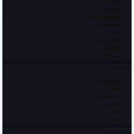
Essai 24 h
Chaînes
Prix & Serveurs
Installation
FAQ
FAI Maroc
Contact
سم 2026
MAROC
Casablanca
Rabat
Marrakech
Tanger
Fès
Agadir
DIASPORA