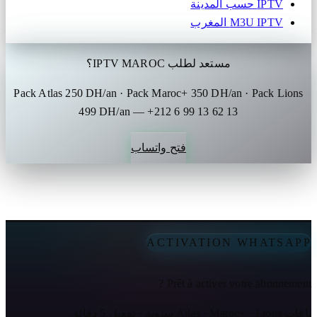
IPTV حسب المدينة
M3U IPTV المغرب
مستعد لطلب IPTV MAROC؟
Pack Atlas 250 DH/an · Pack Maroc+ 350 DH/an · Pack Lions
499 DH/an — +212 6 99 13 62 13
فتح واتساب
ACTIVATION WHATSAPP
Prêt à activer votre abonnement ?
باقات Atlas · Maroc+ · Lions سنوية · تفعيل 5 دقائق