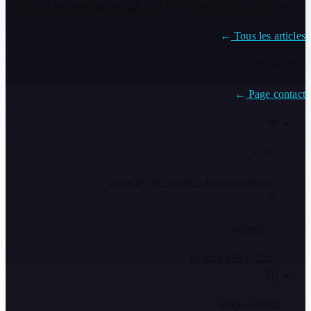
IPTV 4K Morocco 2026 — شاهد بدقة فائقة دون انقطاع
→
Tous les articles
CONTACT
→
Page contact
✉
Email
contact@iptv-maroc-abonnement.com
💬
WhatsApp
+212 6 99 13 62 13
🕐
Disponibilité