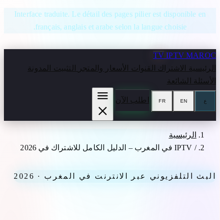
انتقل إلى المحتوى
Interface traduite. Le détail des pages pilier est disponible en
français, anglais et arabe selon la langue choisie.
TV
IPTV MAROC
الرئيسية
الاشتراك
القنوات
الأسعار والمتجر
التثبيت
المدونة
الأسئلة الشائعة
اطلب الآن
ع
EN
FR
الرئيسية
/
IPTV في المغرب – الدليل الكامل للاشتراك في 2026
البث التلفزيوني عبر الانترنت في المغرب · 2026
IPTV في المغرب – الدليل الكامل للاشتراك في 2026