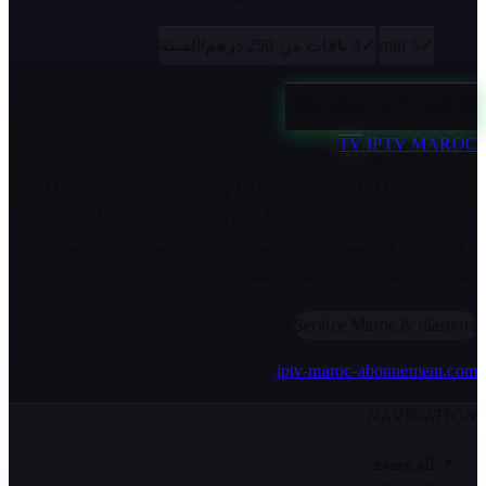
✓
5 min
✓
3 باقات من 250 درهم/السنة
Commander sur WhatsApp
TV
IPTV MAROC
IPTV Morocco 2026: اشتراك HD و 4K موثوق. 2M، Arryadia،
Botola، CAN والرياضة. باقة أطلس 250 درهم/سنة · المغرب+
باقة 350 درهم/سنة · باقة الأسود 499 درهم/سنة. تجربة لمدة 24
ساعة · واتساب 7 أيام في الأسبوع.
Atlas · Maroc+ · Lions
Service Maroc & diaspora
Site officiel :
iptv-maroc-abonnement.com
NAVIGATION
الرئيسية