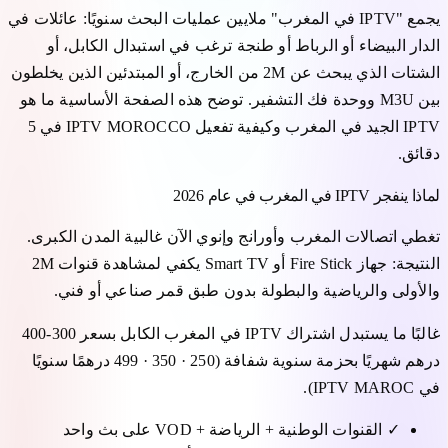
يجمع "IPTV في المغرب" ملايين عمليات البحث سنويًا: عائلات في
الدار البيضاء أو الرباط أو طنجة ترغب في استبدال الكابل، أو
الشتات الذي يبحث عن 2M من الخارج، أو المبتدئين الذين يخلطون
بين M3U ووحدة فك التشفير. توضح هذه الصفحة الأساسية ما هو
IPTV الجيد في المغرب وكيفية تفعيل IPTV MOROCCO في 5
دقائق.
لماذا ينفجر IPTV في المغرب في عام 2026
تغطي اتصالات المغرب وأورانج وإنوي الآن غالبية المدن الكبرى.
النتيجة: جهاز Fire Stick أو Smart TV يكفي لمشاهدة قنوات 2M
والأولى والرياضية والبطولة بدون طبق قمر صناعي أو فني.
غالبًا ما يستبدل اشتراك IPTV في المغرب الكابل بسعر 300-400
درهم شهريًا بحزمة سنوية شفافة (250 · 350 · 499 درهمًا سنويًا
في IPTV MAROC).
✓
القنوات الوطنية + الرياضة + VOD على بث واحد