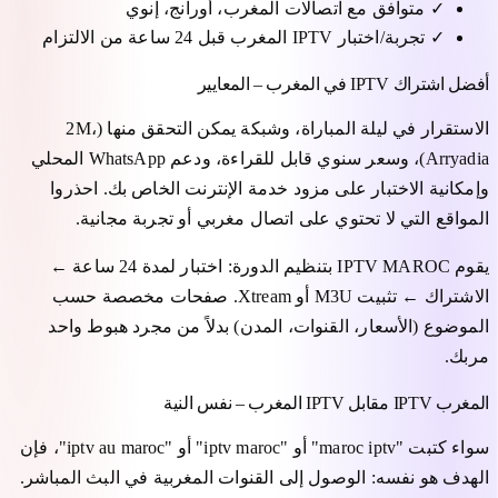
✓
متوافق مع اتصالات المغرب، أورانج، إنوي
✓
تجربة/اختبار IPTV المغرب قبل 24 ساعة من الالتزام
أفضل اشتراك IPTV في المغرب – المعايير
الاستقرار في ليلة المباراة، وشبكة يمكن التحقق منها (2M،
Arryadia)، وسعر سنوي قابل للقراءة، ودعم WhatsApp المحلي
وإمكانية الاختبار على مزود خدمة الإنترنت الخاص بك. احذروا
المواقع التي لا تحتوي على اتصال مغربي أو تجربة مجانية.
يقوم IPTV MAROC بتنظيم الدورة: اختبار لمدة 24 ساعة ←
الاشتراك ← تثبيت M3U أو Xtream. صفحات مخصصة حسب
الموضوع (الأسعار، القنوات، المدن) بدلاً من مجرد هبوط واحد
مربك.
المغرب IPTV مقابل IPTV المغرب – نفس النية
سواء كتبت "maroc iptv" أو "iptv maroc" أو "iptv au maroc"، فإن
الهدف هو نفسه: الوصول إلى القنوات المغربية في البث المباشر.