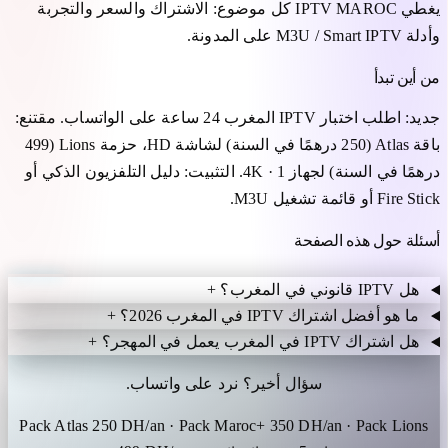
يغطي IPTV MAROC كل موضوع: الاشتراك والسعر والتجربة
وأدلة M3U / Smart IPTV على المدونة.
من أين تبدأ
جديد: اطلب اختبار IPTV المغرب 24 ساعة على الواتساب. مقتنع:
باقة Atlas (250 درهمًا في السنة) لشاشة HD، حزمة Lions (499
درهمًا في السنة) لجهاز 4K · 1. التثبيت: دليل التلفزيون الذكي أو
Fire Stick أو قائمة تشغيل M3U.
أسئلة حول هذه الصفحة
هل IPTV قانوني في المغرب؟
+
ما هو أفضل اشتراك IPTV في المغرب 2026؟
+
هل اشتراك IPTV في المغرب يعمل في المهجر؟
+
سؤال أخير؟ نرد على واتساب.
Pack Atlas 250 DH/an · Pack Maroc+ 350 DH/an · Pack Lions