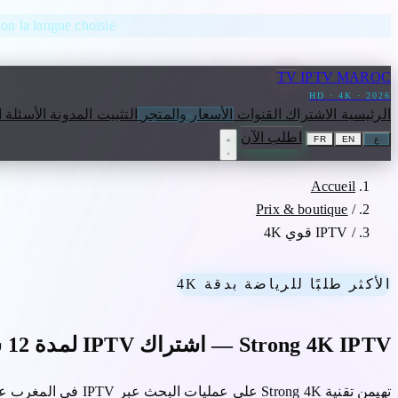
انتقل إلى المحتوى
lon la langue choisie.
TV
IPTV MAROC
HD · 4K · 2026
الرئيسية
الاشتراك
القنوات
الأسعار والمتجر
التثبيت
المدونة
الأسئلة 
اطلب الآن
ع
EN
FR
Accueil
Prix & boutique
/
/
IPTV قوي 4K
الأكثر طلبًا للرياضة بدقة 4K
Strong 4K IPTV — اشتراك IPTV لمدة 12 شهرًا