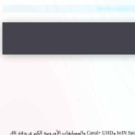
Interface traduite. 
تهيمن تقنية Strong 4K على عمليات البحث عبر IPTV في المغرب عن كرة القدم والرياضات المتميزة. يختارها المستخدمون لمشاهدة beIN Sports وCanal+ UHD والمسابقات الأوروبية الكبرى بدقة 4K.