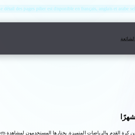
Le détail des pages pilier est disponible en français, anglais et arabe se
الشائعة