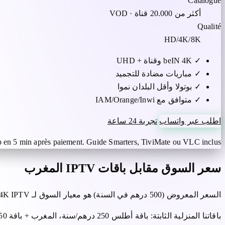
Catalogue
أكثر من 20.000 قناة · VOD
Qualité
HD/4K/8K
✓
beIN 4K وقناة + UHD
✓
مباريات مضادة للتجميد
✓
بوتولا وأقل البلدان نموا
✓
متوافق مع IAM/Orange/Inwi
اطلب عبر واتساب
تجربة 24 ساعة
 en 5 min après paiement. Guide Smarters, TiviMate ou VLC inclus.
سعر السوق مقابل باقات IPTV المغرب
السعر المعروض (500 درهم في السنة) هو معيار السوق لـ Strong 4K IPTV - يتم تأكيد المبلغ النهائي على WhatsApp قبل الدفع.
باقاتنا المنزلية الثابتة: باقة أطلس 250 درهم/سنة، المغرب + باقة 350 درهم/سنة، باقة الأسود 499 درهم/سنة - راجع أوراق الحزمة إذا كنت تفضل سعرًا سنويًا مضمونًا.