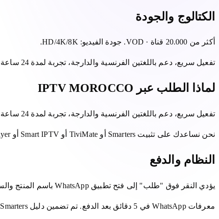
الكتالوج والجودة
أكثر من 20.000 قناة · VOD. جودة الفيديو: HD/4K/8K.
تفعيل سريع، دعم باللغتين الفرنسية والدارجة، تجربة لمدة 24 ساعة على خط اتصالات المغرب أو Orange أو Inwi.
لماذا الطلب عبر IPTV MOROCCO
تفعيل سريع، دعم باللغتين الفرنسية والدارجة، تجربة لمدة 24 ساعة على اتصالك الحقيقي (فايبر أو 4G اتصالات المغرب، أورانج، إنوي).
نحن نساعدك على تثبيت Smarters أو TiviMate أو Smart IPTV أو King Player حسب جهازك.
النظام والدفع
يؤدي النقر فوق "طلب" إلى فتح تطبيق WhatsApp باسم المنتج والسعر الذي تمت تعبئته مسبقًا. يتم إرسال الدفع والمعرفات (Xtream أو M3U) بعد تأكيد كتابي.
معرفات WhatsApp في 5 دقائق بعد الدفع. تم تضمين دليل Smarters أو TiviMate أو VLC.