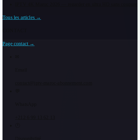
IPTV 4K Maroc 2026 — regarder en ultra HD sans coupure
Tous les articles
→
CONTACT
Page contact
→
✉
Email
contact@iptv-maroc-abonnement.com
💬
WhatsApp
+212 6 99 13 62 13
🕐
Disponibilité