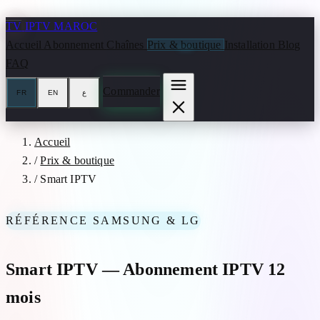
Aller au contenu
TV
IPTV MAROC
Accueil
Abonnement
Chaînes
Prix & boutique
Installation
Blog
FAQ
Commander
FR
EN
ع
Accueil
/
Prix & boutique
/
Smart IPTV
RÉFÉRENCE SAMSUNG & LG
Smart IPTV — Abonnement IPTV 12
mois