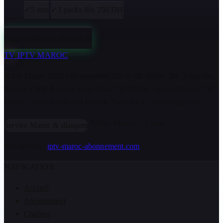
✓
5 min
✓
3 packs dès 250 DH
Commander sur WhatsApp
TV
IPTV MAROC
IPTV Maroc 2026 : abonnement HD & 4K fiable. 2M, Arryadia,
Botola, CAN & sport. Pack Atlas 250 DH/an · Pack Maroc+ 350
DH/an · Pack Lions 499 DH/an. Essai 24 h · WhatsApp 7j/7.
Atlas · Maroc+ · Lions
Service Maroc & diaspora
Site officiel :
iptv-maroc-abonnement.com
NAVIGATION
Accueil
Abonnement
Chaînes