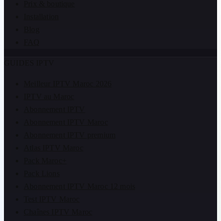
Prix & boutique
Installation
Blog
FAQ
GUIDES IPTV
Meilleur IPTV Maroc 2026
IPTV au Maroc
Abonnement IPTV
Abonnement IPTV Maroc
Abonnement IPTV premium
Atlas IPTV Maroc
Pack Maroc+
Pack Lions
Abonnement IPTV Maroc 12 mois
Test IPTV Maroc
Chaînes IPTV Maroc