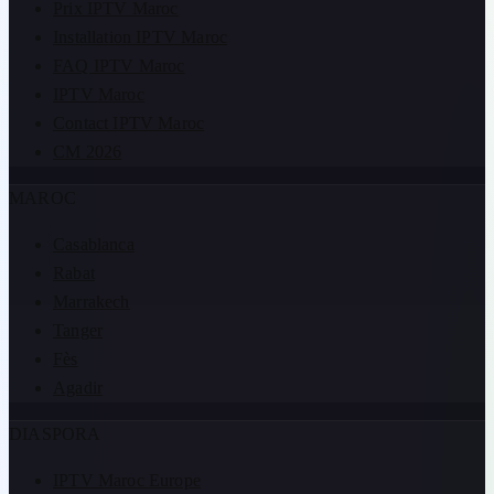
Prix IPTV Maroc
Installation IPTV Maroc
FAQ IPTV Maroc
IPTV Maroc
Contact IPTV Maroc
CM 2026
MAROC
Casablanca
Rabat
Marrakech
Tanger
Fès
Agadir
DIASPORA
IPTV Maroc Europe