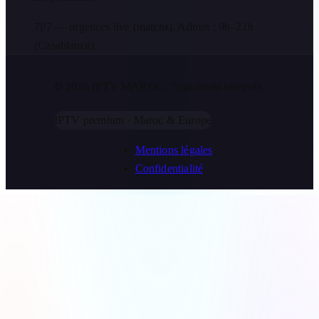
7j/7 — urgences live (matchs). Admin : 9h–21h
(Casablanca).
© 2026 IPTV MAROC.
Tous droits réservés.
IPTV premium · Maroc & Europe
Mentions légales
Confidentialité