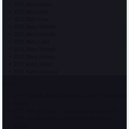
IPTV Maroc France
IPTV Maroc Paris
IPTV Maroc Lyon
IPTV Maroc Marseille
IPTV Maroc Bruxelles
IPTV Maroc Liège
IPTV Maroc Belgique
IPTV Maroc Espagne
IPTV Maroc Madrid
IPTV Maroc Barcelone
BLOG
IPTV Coupe du Monde 2026 Maroc — guide avant le coup
d’envoi
IPTV Smart TV Maroc — installer et regarder sans box
IPTV Fire Stick Maroc — configurer en moins de 15
minutes