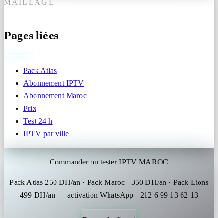
MAILLAGE
Pages liées
Pack Atlas
Abonnement IPTV
Abonnement Maroc
Prix
Test 24 h
IPTV par ville
Commander ou tester IPTV MAROC
Pack Atlas 250 DH/an · Pack Maroc+ 350 DH/an · Pack Lions
499 DH/an — activation WhatsApp +212 6 99 13 62 13