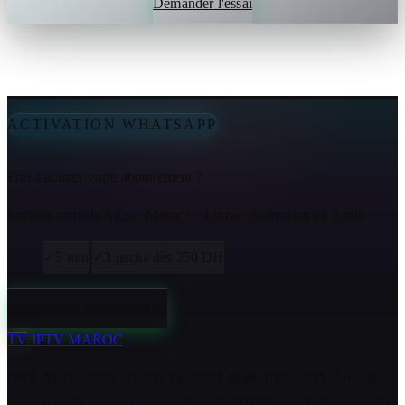
Demander l'essai
ACTIVATION WHATSAPP
Prêt à activer votre abonnement ?
Forfaits annuels Atlas · Maroc+ · Lions · Activation en 5 min
✓
5 min
✓
3 packs dès 250 DH
Commander sur WhatsApp
TV
IPTV MAROC
IPTV Maroc 2026 : abonnement HD & 4K fiable. 2M, Arryadia,
Botola, CAN & sport. Pack Atlas 250 DH/an · Pack Maroc+ 350