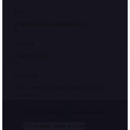
Email
contact@iptv-maroc-abonnement.com
💬
WhatsApp
+212 6 99 13 62 13
🕐
Disponibilité
7j/7 — urgences live (matchs). Admin : 9h–21h
(Casablanca).
© 2026 IPTV MAROC.
Tous droits réservés.
IPTV premium · Maroc & Europe