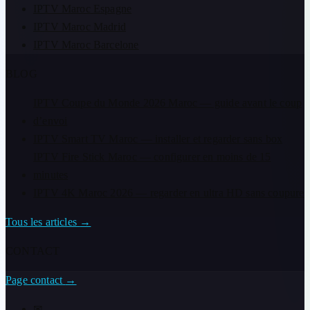
IPTV Maroc Espagne
IPTV Maroc Madrid
IPTV Maroc Barcelone
BLOG
IPTV Coupe du Monde 2026 Maroc — guide avant le coup
d’envoi
IPTV Smart TV Maroc — installer et regarder sans box
IPTV Fire Stick Maroc — configurer en moins de 15
minutes
IPTV 4K Maroc 2026 — regarder en ultra HD sans coupure
Tous les articles
→
CONTACT
Page contact
→
✉