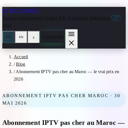
Aller au contenu
TV
IPTV MAROC
Accueil
Abonnement
Chaînes
Prix & boutique
Installation
Blog
FAQ
Commander
FR
EN
ع
Accueil
/
Blog
/
Abonnement IPTV pas cher au Maroc — le vrai prix en
2026
ABONNEMENT IPTV PAS CHER MAROC · 30
MAI 2026
Abonnement IPTV pas cher au Maroc —