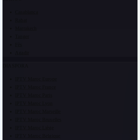
Casablanca
Rabat
Marrakech
Tanger
Fès
Agadir
DIASPORA
IPTV Maroc Europe
IPTV Maroc France
IPTV Maroc Paris
IPTV Maroc Lyon
IPTV Maroc Marseille
IPTV Maroc Bruxelles
IPTV Maroc Liège
IPTV Maroc Belgique