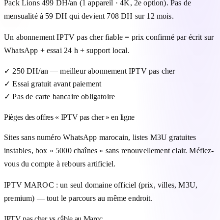
Pack Lions 499 DH/an (1 appareil · 4K, 2e option). Pas de
mensualité à 59 DH qui devient 708 DH sur 12 mois.
Un abonnement IPTV pas cher fiable = prix confirmé par écrit sur
WhatsApp + essai 24 h + support local.
✓
250 DH/an — meilleur abonnement IPTV pas cher
✓
Essai gratuit avant paiement
✓
Pas de carte bancaire obligatoire
Pièges des offres « IPTV pas cher » en ligne
Sites sans numéro WhatsApp marocain, listes M3U gratuites
instables, box « 5000 chaînes » sans renouvellement clair. Méfiez-
vous du compte à rebours artificiel.
IPTV MAROC : un seul domaine officiel (prix, villes, M3U,
premium) — tout le parcours au même endroit.
IPTV pas cher vs câble au Maroc