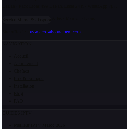
DH/an · Pack Lions 499 DH/an. Essai 24 h · WhatsApp 7j/7.
Atlas · Maroc+ · Lions
Service Maroc & diaspora
Site officiel :
iptv-maroc-abonnement.com
NAVIGATION
Accueil
Abonnement
Chaînes
Prix & boutique
Installation
Blog
FAQ
GUIDES IPTV
Meilleur IPTV Maroc 2026