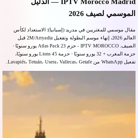
IPTV Morocco Madrid — الدليل
الموسمي لصيف 2026
مقال موسمي للمغتربين في مدريد (إسبانيا): الاستعداد لكأس
العالم 2026، إنهاء موسم البطولة وتفعيل 2M/Arryadia قبل
الصيف. IPTV MOROCCO - حزم Atlas Pack 23 يورو سنويًا ·
حزمة المغرب + 32 يورو سنويًا · حزمة Lions 45 يورو سنويًا،
تفعيل WhatsApp من Lavapiés، Tetuán، Usera، Vallecas، Getafe.