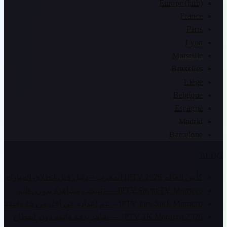
Europe (hub)
France
Paris
Lyon
Marseille
Bruxelles
Liège
Belgique
Espagne
Madrid
Barcelone
BLOG
كأس العالم IPTV 2026 المغرب – دليل قبل انطلاق المباراة
IPTV Smart TV Morocco — تثبيت ومشاهدة بدون علبة
IPTV Fire Stick Morocco – يتم إعداده في أقل من 15 دقيقة
IPTV 4K Morocco 2026 — شاهد بدقة فائقة دون انقطاع