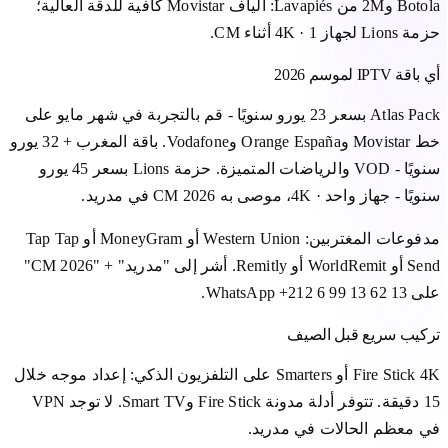
Botola و2M من Lavapiés: ألياف Movistar كافية للدقة العالية؛
حزمة Lions لجهاز 4K · 1 أثناء CM.
أي باقة IPTV لموسم 2026
Atlas Pack بسعر 23 يورو سنويًا - قم بالتجربة في شهر مايو على
خط Movistar وOrange España وVodafone. باقة المغرب + 32 يورو
سنويًا - VOD والرياضات المتميزة. حزمة Lions بسعر 45 يورو
سنويًا - جهاز واحد · 4K، موصى به CM 2026 في مدريد.
مدفوعات المغتربين: Western Union أو MoneyGram أو Tap Tap
Send أو WorldRemit أو Remitly. أشر إلى "مدريد" + "CM 2026"
على WhatsApp +212 6 99 13 62 13.
تركيب سريع قبل الصيف
Fire Stick 4K أو Smarters على التلفزيون الذكي: إعداد موجه خلال
15 دقيقة. تتوفر أدلة مدونة Fire Stick وSmart TV. لا توجد VPN
في معظم الحالات في مدريد.