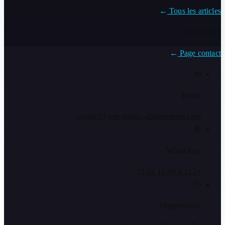
→
Tous les articles
CONTACT
→
Page contact
✉
Email
contact@iptv-maroc-abonnement.com
💬
WhatsApp
+212 6 99 13 62 13
🕐
Disponibilité