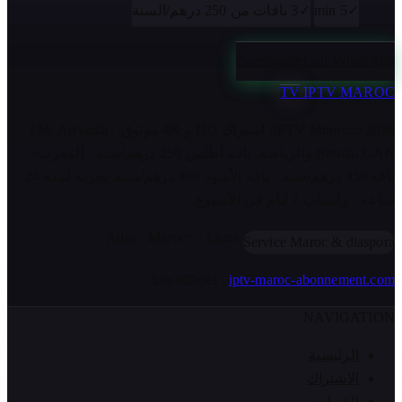
✓
5 min
✓
3 باقات من 250 درهم/السنة
Commander sur WhatsApp
TV
IPTV MAROC
IPTV Morocco 2026: اشتراك HD و 4K موثوق. 2M، Arryadia،
Botola، CAN والرياضة. باقة أطلس 250 درهم/سنة · المغرب+
باقة 350 درهم/سنة · باقة الأسود 499 درهم/سنة. تجربة لمدة 24
ساعة · واتساب 7 أيام في الأسبوع.
Atlas · Maroc+ · Lions
Service Maroc & diaspora
Site officiel :
iptv-maroc-abonnement.com
NAVIGATION
الرئيسية
الاشتراك
القنوات