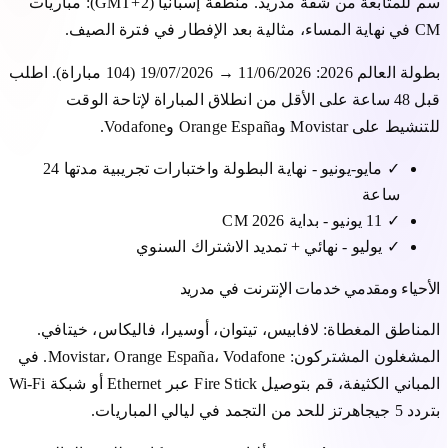
سم للمتابعة من شقة مدريد. منطقة إسبانيا (GMT+2): مباريات
CM في نهاية المساء، مثالية بعد الإفطار في فترة الصيف.
بطولة العالم 2026: 11/06/2026 → 19/07/2026 (104 مباراة). اطلب
قبل 48 ساعة على الأقل من انطلاق المباراة لإتاحة الوقت
للتنشيط على Movistar وOrange España وVodafone.
✓
مايو-يونيو - نهاية البطولة واختبارات تجريبية مدتها 24
ساعة
✓
11 يونيو - بداية CM 2026
✓
يوليو - نهائي + تمديد الاشتراك السنوي
الأحياء ومقدمي خدمات الإنترنت في مدريد
المناطق المغطاة: لافابيس، تيتوان، أوسيرا، فاليكاس، خيتافي.
المشغلون المشتركون: Movistar، Orange España، Vodafone. في
المباني الكثيفة، قم بتوصيل Fire Stick عبر Ethernet أو شبكة Wi-Fi
بتردد 5 جيجاهرتز للحد من التجمد في ليالي المباريات.