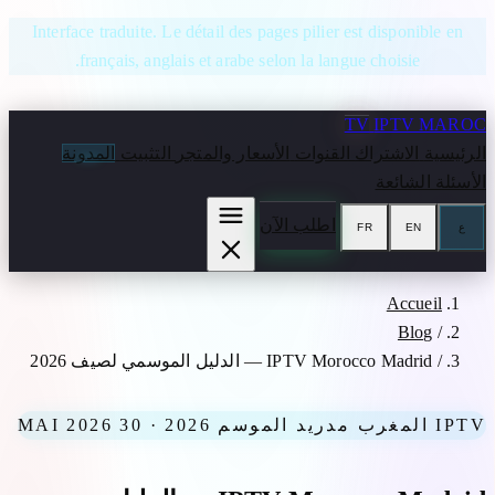
انتقل إلى المحتوى
Interface traduite. Le détail des pages pilier est disponible en
français, anglais et arabe selon la langue choisie.
TV
IPTV MAROC
الرئيسية
الاشتراك
القنوات
الأسعار والمتجر
التثبيت
المدونة
الأسئلة الشائعة
اطلب الآن
ع
EN
FR
Accueil
Blog
/
/
IPTV Morocco Madrid — الدليل الموسمي لصيف 2026
IPTV المغرب مدريد الموسم 2026 · 30 MAI 2026