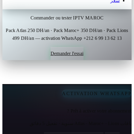
سعر
Commander ou tester IPTV MAROC
Pack Atlas 250 DH/an · Pack Maroc+ 350 DH/an · Pack Lions
499 DH/an — activation WhatsApp +212 6 99 13 62 13
Demander l'essai
ACTIVATION WHATSAPP
Prêt à activer votre abonnement ?
باقات Atlas · Maroc+ · Lions سنوية · تفعيل 5 دقائق