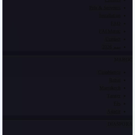
Prix & Serveurs
Installation
FAQ
FAI Maroc
Contact
سم 2026
MAROC
Casablanca
Rabat
Marrakech
Tanger
Fès
Agadir
DIASPORA